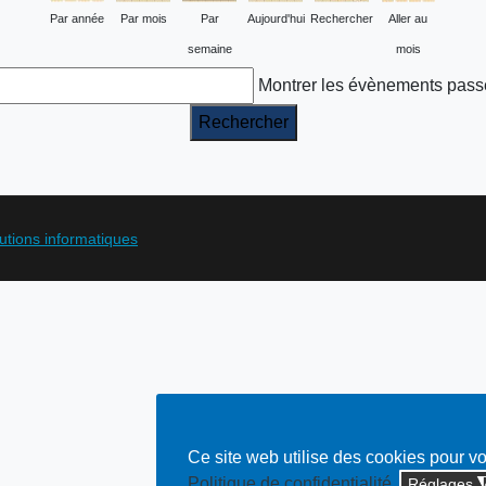
Par année
Par mois
Par
Aujourd'hui
Rechercher
Aller au
semaine
mois
Montrer les évènements pass
lutions informatiques
Ce site web utilise des cookies pour v
Politique de confidentialité
Réglages