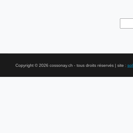
Copyright © 2026 cossonay.ch - tous droits réservés | site :
so