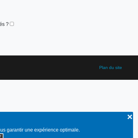
és ?
Plan du site
❌
ous garantir une expérience optimale.
◮