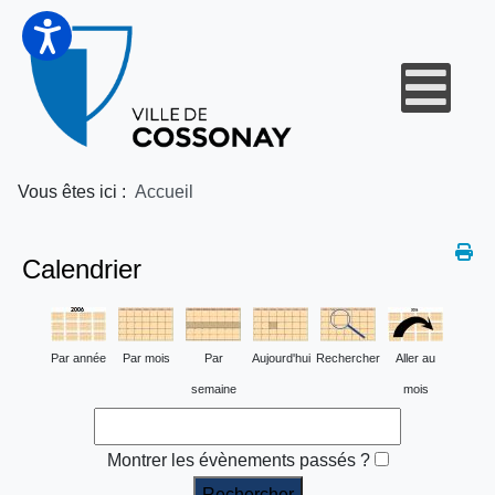
Vous êtes ici :
Accueil
Calendrier
Par année
Par mois
Par
Aujourd'hui
Rechercher
Aller au
semaine
mois
Montrer les évènements passés ?