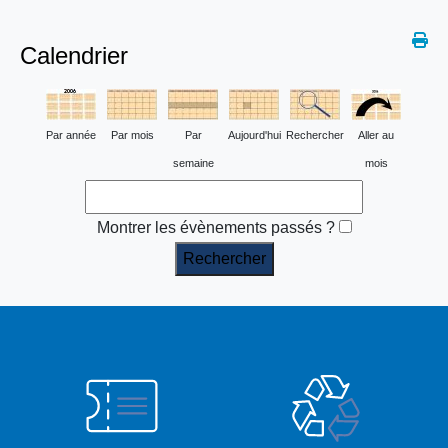
Calendrier
Par année
Par mois
Par
Aujourd'hui
Rechercher
Aller au
semaine
mois
Montrer les évènements passés ?