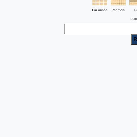
Par année
Par mois
P
sem