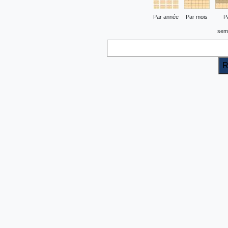
Par année
Par mois
P
sem