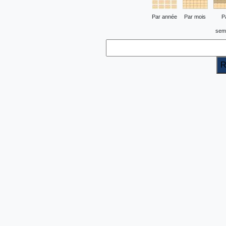
Par année
Par mois
P
sem