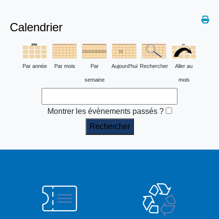
Calendrier
Par année
Par mois
Par
Aujourd'hui
Rechercher
Aller au
semaine
mois
Montrer les évènements passés ?