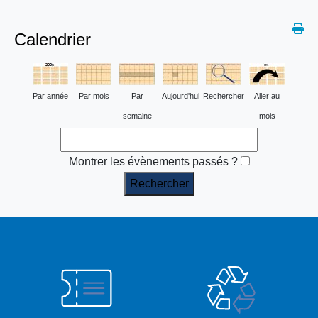
Calendrier
Par année
Par mois
Par
Aujourd'hui
Rechercher
Aller au
semaine
mois
Montrer les évènements passés ?