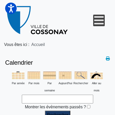
Vous êtes ici :
Accueil
Calendrier
Par année
Par mois
Par
Aujourd'hui
Rechercher
Aller au
semaine
mois
Montrer les évènements passés ?