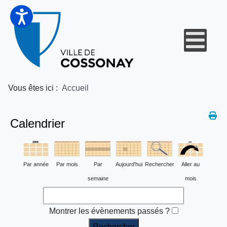
Vous êtes ici :
Accueil
Calendrier
Par année
Par mois
Par
Aujourd'hui
Rechercher
Aller au
semaine
mois
Montrer les évènements passés ?