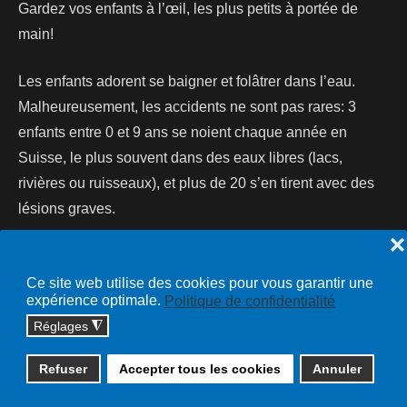
Gardez vos enfants à l’œil, les plus petits à portée de
main!
Les enfants adorent se baigner et folâtrer dans l’eau.
Malheureusement, les accidents ne sont pas rares: 3
enfants entre 0 et 9 ans se noient chaque année en
Suisse, le plus souvent dans des eaux libres (lacs,
rivières ou ruisseaux), et plus de 20 s’en tirent avec des
lésions graves.
❌
Lire la suite...
Ce site web utilise des cookies pour vous garantir une
expérience optimale.
Politique de confidentialité
Réglages
◮
Copyright © 2026 cossonay.ch - tous droits réservés | site :
Refuser
Accepter tous les cookies
Annuler
solutions informatiques
Plan du site