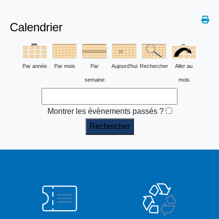
Calendrier
Par année
Par mois
Par
Aujourd'hui
Rechercher
Aller au
semaine
mois
Montrer les évènements passés ?