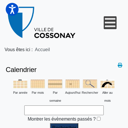
Vous êtes ici :
Accueil
Calendrier
Par année
Par mois
Par
Aujourd'hui
Rechercher
Aller au
semaine
mois
Montrer les évènements passés ?