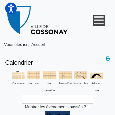
Vous êtes ici :
Accueil
Calendrier
Par année
Par mois
Par
Aujourd'hui
Rechercher
Aller au
semaine
mois
Montrer les évènements passés ?