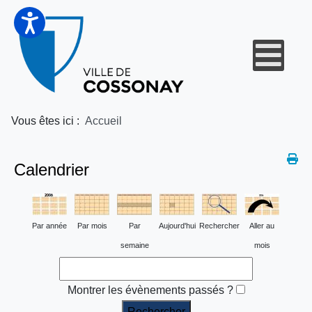
Vous êtes ici :
Accueil
Calendrier
Par année
Par mois
Par
Aujourd'hui
Rechercher
Aller au
semaine
mois
Montrer les évènements passés ?