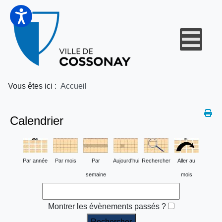
Vous êtes ici :
Accueil
Calendrier
Par année
Par mois
Par
Aujourd'hui
Rechercher
Aller au
semaine
mois
Montrer les évènements passés ?