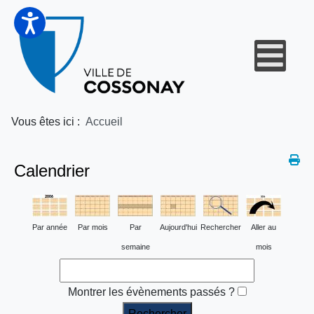
Vous êtes ici :
Accueil
Calendrier
Par année
Par mois
Par
Aujourd'hui
Rechercher
Aller au
semaine
mois
Montrer les évènements passés ?