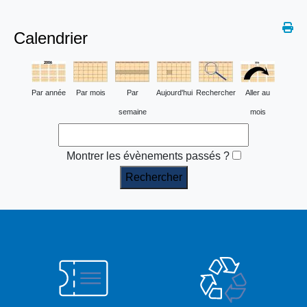
Calendrier
Par année
Par mois
Par
Aujourd'hui
Rechercher
Aller au
semaine
mois
Montrer les évènements passés ?