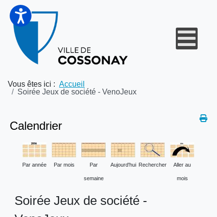
Vous êtes ici :
Accueil
Soirée Jeux de société - VenoJeux
Calendrier
Par année
Par mois
Par
Aujourd'hui
Rechercher
Aller au
semaine
mois
Soirée Jeux de société -