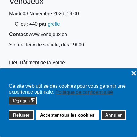
VenoJeux
Mardi 03 Novembre 2026, 19:00
Clics
: 440
par
greffe
Contact
www.venojeux.ch
Soirée Jeux de société, dès 19h00
Lieu
Bâtiment de la Voirie
❌
Ce site web utilise des cookies pour vous garantir une
expérience optimale.
Politique de confidentialité
Copyright © 2026 cossonay.ch - tous droits réservés | site :
Réglages
◮
solutions informatiques
Plan du site
Refuser
Accepter tous les cookies
Annuler