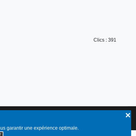
Clics
: 391
❌
Plan du site
ous garantir une expérience optimale.
◮