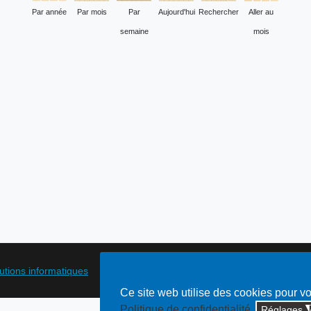
Par année
Par mois
Par
Aujourd'hui
Rechercher
Aller au
semaine
mois
lutions informatiques
Ce site web utilise des cookies pour v
Politique de confidentialité
Réglages