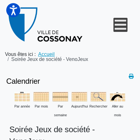
Vous êtes ici :
Accueil
Soirée Jeux de société - VenoJeux
Calendrier
Par année
Par mois
Par
Aujourd'hui
Rechercher
Aller au
semaine
mois
Soirée Jeux de société -