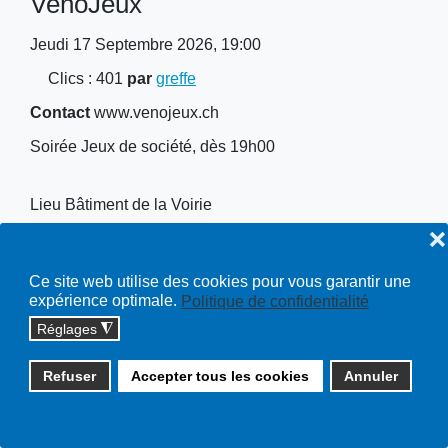
VenoJeux
Jeudi 17 Septembre 2026, 19:00
Clics
: 401
par
greffe
Contact
www.venojeux.ch
Soirée Jeux de société, dès 19h00
Lieu
Bâtiment de la Voirie
❌
Ce site web utilise des cookies pour vous garantir une
expérience optimale.
Politique de confidentialité
Copyright © 2026 cossonay.ch - tous droits réservés | site :
Réglages
◮
solutions informatiques
Plan du site
Refuser
Accepter tous les cookies
Annuler