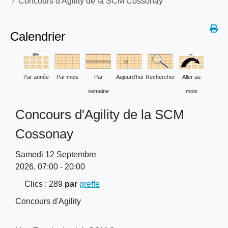
Concours d'Agility de la SCM Cossonay
Calendrier
Par année
Par mois
Par
Aujourd'hui
Rechercher
Aller au
semaine
mois
Concours d'Agility de la SCM
Cossonay
Samedi 12 Septembre
2026, 07:00 - 20:00
Clics
: 289
par
greffe
Concours d'Agility