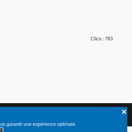
Clics
: 763
❌
Plan du site
ous garantir une expérience optimale.
◮