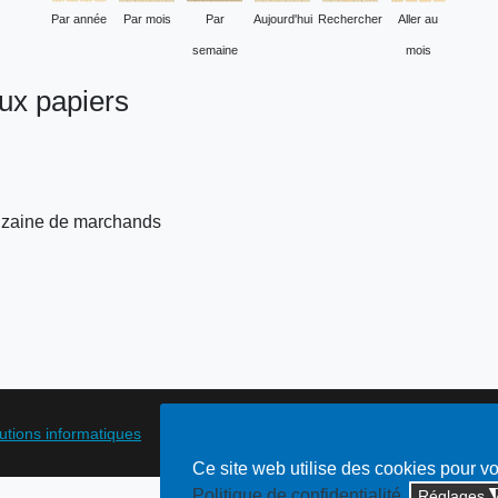
Par année
Par mois
Par
Aujourd'hui
Rechercher
Aller au
semaine
mois
eux papiers
inzaine de marchands
lutions informatiques
Ce site web utilise des cookies pour v
Politique de confidentialité
Réglages