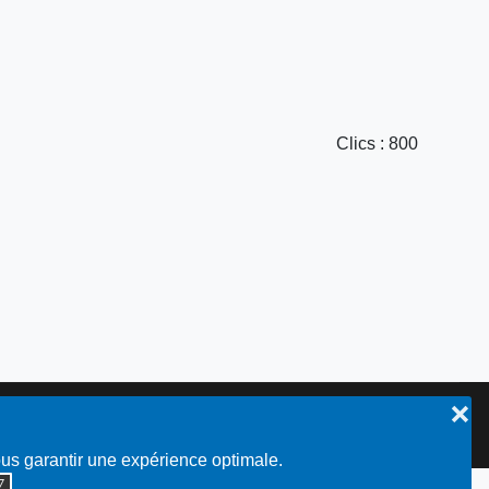
Clics
: 800
❌
Plan du site
ous garantir une expérience optimale.
◮