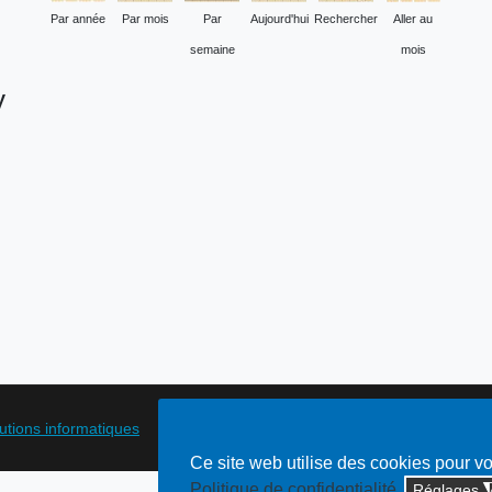
Par année
Par mois
Par
Aujourd'hui
Rechercher
Aller au
semaine
mois
y
lutions informatiques
Ce site web utilise des cookies pour v
Politique de confidentialité
Réglages