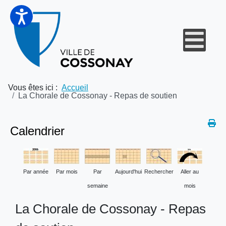
Vous êtes ici :
Accueil
La Chorale de Cossonay - Repas de soutien
Calendrier
Par année
Par mois
Par
Aujourd'hui
Rechercher
Aller au
semaine
mois
La Chorale de Cossonay - Repas