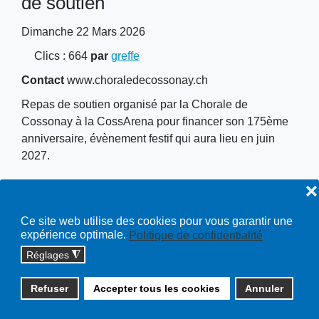
de soutien
Dimanche 22 Mars 2026
Clics
: 664
par
greffe
Contact
www.choraledecossonay.ch
Repas de soutien organisé par la Chorale de
Cossonay à la CossArena pour financer son 175ème
anniversaire, évènement festif qui aura lieu en juin
2027.
❌
Lieu
CossArena
Ce site web utilise des cookies pour vous garantir une
expérience optimale.
Politique de confidentialité
Réglages
◮
Copyright © 2026 cossonay.ch - tous droits réservés | site :
Refuser
Accepter tous les cookies
Annuler
solutions informatiques
Plan du site