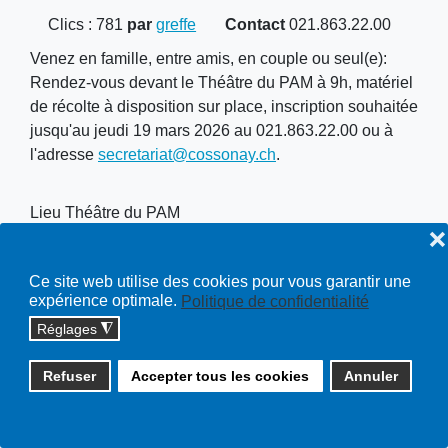
Clics
: 781
par
greffe
Contact
021.863.22.00
Venez en famille, entre amis, en couple ou seul(e):
Rendez-vous devant le Théâtre du PAM à 9h, matériel
de récolte à disposition sur place, inscription souhaitée
jusqu'au jeudi 19 mars 2026 au 021.863.22.00 ou à
l'adresse
secretariat@cossonay.ch
.
Lieu
Théâtre du PAM
❌
Ce site web utilise des cookies pour vous garantir une
expérience optimale.
Politique de confidentialité
Copyright © 2026 cossonay.ch - tous droits réservés | site :
Réglages
◮
solutions informatiques
Refuser
Accepter tous les cookies
Annuler
Plan du site