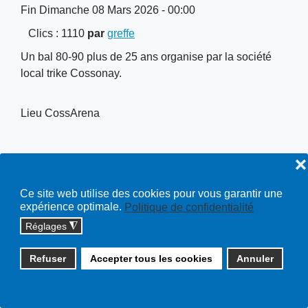
Fin Dimanche 08 Mars 2026 - 00:00
Clics
: 1110
par
greffe
Un bal 80-90 plus de 25 ans organise par la société
local trike Cossonay.
Lieu
CossArena
❌
Copyright © 2026 cossonay.ch - tous droits réservés | site :
Ce site web utilise des cookies pour vous garantir une
expérience optimale.
Politique de confidentialité
solutions informatiques
Réglages
◮
Plan du site
Refuser
Accepter tous les cookies
Annuler