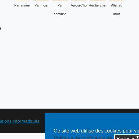
Par année
Par mois
Par
Aujourd'hui
Rechercher
Aller au
semaine
mois
y
lutions informatiques
Ce site web utilise des cookies pour v
Politique de confidentialité
Réglages