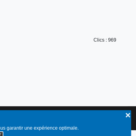
Clics
: 969
❌
Plan du site
ous garantir une expérience optimale.
◮