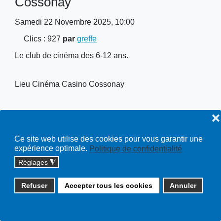
Cossonay
Samedi 22 Novembre 2025, 10:00
Clics
: 927
par
greffe
Le club de cinéma des 6-12 ans.
Lieu
Cinéma Casino Cossonay
❌
Ce site web utilise des cookies pour vous garantir une
Copyright © 2026 cossonay.ch - tous droits réservés | site :
expérience optimale.
Politique de confidentialité
solutions informatiques
Réglages
◮
Plan du site
Refuser
Accepter tous les cookies
Annuler