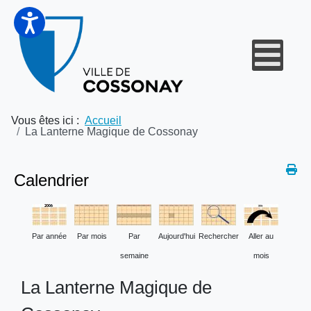
Vous êtes ici :
Accueil
La Lanterne Magique de Cossonay
Calendrier
Par année
Par mois
Par
Aujourd'hui
Rechercher
Aller au
semaine
mois
La Lanterne Magique de