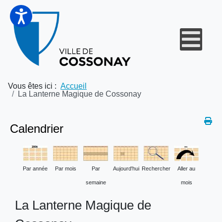
Vous êtes ici :
Accueil
La Lanterne Magique de Cossonay
Calendrier
Par année
Par mois
Par
Aujourd'hui
Rechercher
Aller au
semaine
mois
La Lanterne Magique de