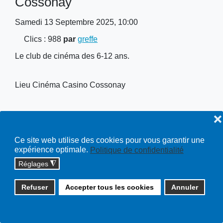
Cossonay
Samedi 13 Septembre 2025, 10:00
Clics
: 988
par
greffe
Le club de cinéma des 6-12 ans.
Lieu
Cinéma Casino Cossonay
❌
Ce site web utilise des cookies pour vous garantir une
Copyright © 2026 cossonay.ch - tous droits réservés | site :
expérience optimale.
Politique de confidentialité
solutions informatiques
Réglages
◮
Plan du site
Refuser
Accepter tous les cookies
Annuler