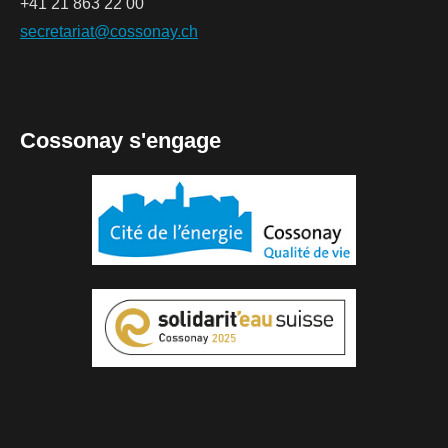
+41 21 863 22 00
secretariat@cossonay.ch
Cossonay s'engage