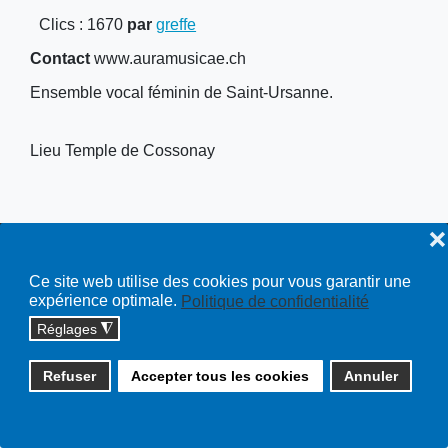
Clics
: 1670
par
greffe
Contact
www.auramusicae.ch
Ensemble vocal féminin de Saint-Ursanne.
Lieu
Temple de Cossonay
❌
Copyright © 2026 cossonay.ch - tous droits réservés | site :
Ce site web utilise des cookies pour vous garantir une
solutions informatiques
expérience optimale.
Politique de confidentialité
Plan du site
Réglages
◮
Refuser
Accepter tous les cookies
Annuler