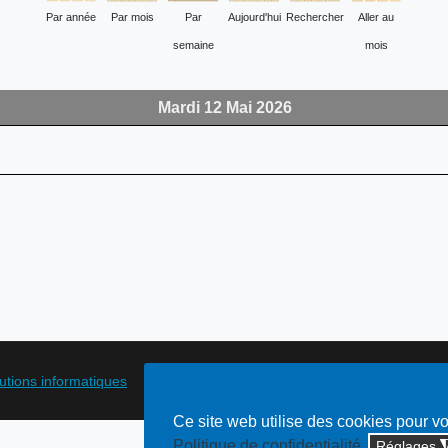
Par année
Par mois
Par
Aujourd'hui
Rechercher
Aller au
semaine
mois
Mardi 12 Mai 2026
lutions informatiques
Ce site web utilise des cookies pour v
Politique de confidentialité
Réglages