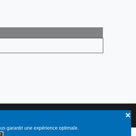
❌
Plan du site
ous garantir une expérience optimale.
◮