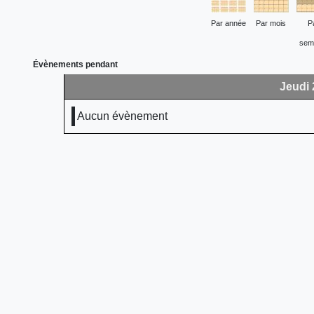
Par année
Par mois
P
sem
Évènements pendant
Jeudi 
Aucun évènement