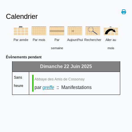
Calendrier
Par année
Par mois
Par
Aujourd'hui
Rechercher
Aller au
semaine
mois
Évènements pendant
Dimanche 22 Juin 2025
Sans
Abbaye des Amis de Cossonay
heure
par
greffe
:: Manifestations