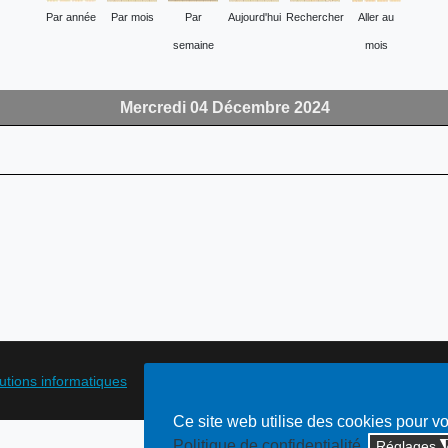
Par année
Par mois
Par
Aujourd'hui
Rechercher
Aller au
semaine
mois
Mercredi 04 Décembre 2024
lutions informatiques
Ce site web utilise des cookies pour v
Politique de confidentialité
Réglages