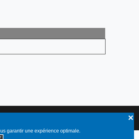
❌
Plan du site
ous garantir une expérience optimale.
◮