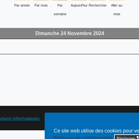
Par année
Par mois
Par
Aujourd'hui
Rechercher
Aller au
semaine
mois
Dimanche 24 Novembre 2024
lutions informatiques
Ce site web utilise des cookies pour v
Politique de confidentialité
Réglages