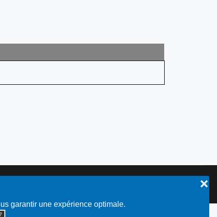
❌
Plan du site
ous garantir une expérience optimale.
◮