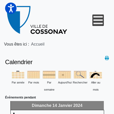
Vous êtes ici :
Accueil
Calendrier
Par année
Par mois
Par
Aujourd'hui
Rechercher
Aller au
semaine
mois
Évènements pendant
Dimanche 14 Janvier 2024