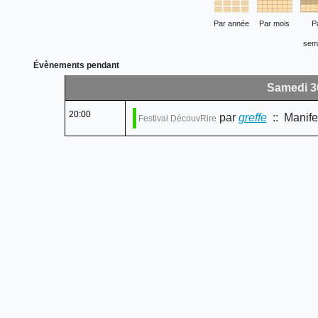
Par année
Par mois
P
sem
Évènements pendant
Samedi 3
20:00
par
greffe
:: Manife
Festival DécouvRire