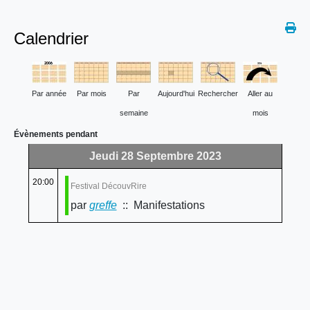
Calendrier
Par année
Par mois
Par
Aujourd'hui
Rechercher
Aller au
semaine
mois
Évènements pendant
Jeudi 28 Septembre 2023
20:00
Festival DécouvRire
par
greffe
:: Manifestations