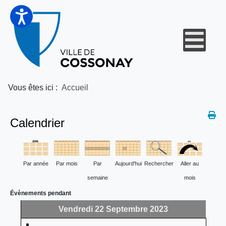
Vous êtes ici :
Accueil
Calendrier
Par année
Par mois
Par
Aujourd'hui
Rechercher
Aller au
semaine
mois
Évènements pendant
Vendredi 22 Septembre 2023