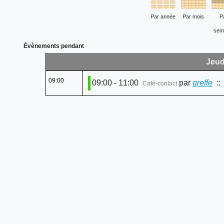
Par année
Par mois
P
sem
Évènements pendant
Jeud
09:00
09:00 - 11:00
par
greffe
:: 
Café-contact