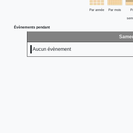
Par année
Par mois
P
sem
Évènements pendant
Samedi
Aucun évènement