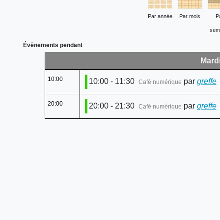
Par année
Par mois
P
sem
Évènements pendant
Mardi
10:00
10:00 - 11:30
par
greffe
:
Café numérique
20:00
20:00 - 21:30
par
greffe
:
Café numérique