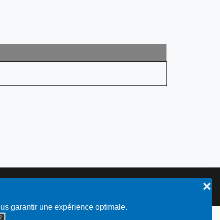
❌
Plan du site
ous garantir une expérience optimale.
◮