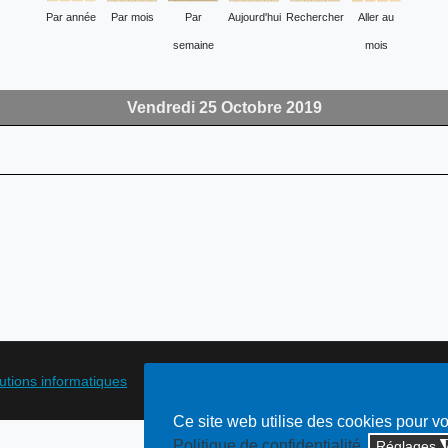
Par année
Par mois
Par
Aujourd'hui
Rechercher
Aller au
semaine
mois
Vendredi 25 Octobre 2019
lutions informatiques
Ce site web utilise des cookies pour v
Politique de confidentialité
Réglages