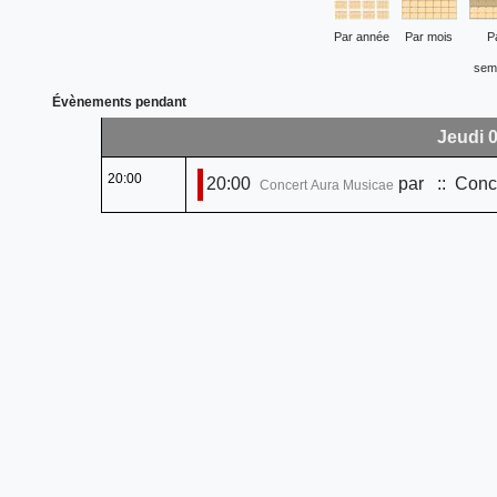
Par année
Par mois
P
sem
Évènements pendant
Jeudi 
20:00
20:00
par
:: Conce
Concert Aura Musicae