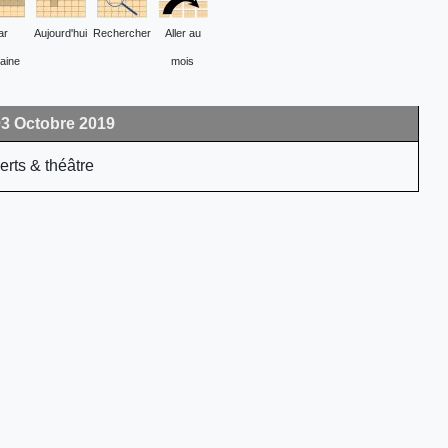
ar
Aujourd'hui
Rechercher
Aller au
aine
mois
03 Octobre 2019
rts & théâtre