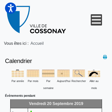
Vous êtes ici :
Accueil
Calendrier
Par année
Par mois
Par
Aujourd'hui
Rechercher
Aller au
semaine
mois
Évènements pendant
Vendredi 20 Septembre 2019