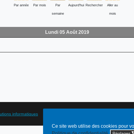
Par année
Par mois
Par
Aujourd'hui
Rechercher
Aller au
semaine
mois
Lundi 05 Août 2019
lutions informatiques
Ce site web utilise des cookies pour v
Politique de confidentialité
Réglages