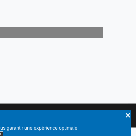
❌
Plan du site
ous garantir une expérience optimale.
◮