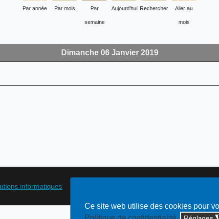
Par année
Par mois
Par
Aujourd'hui
Rechercher
Aller au
semaine
mois
Dimanche 06 Janvier 2019
lutions informatiques
Ce site web utilise des cookies pour v
Politique de confidentialité
Réglages