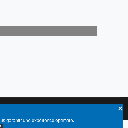
❌
Plan du site
ous garantir une expérience optimale.
◮