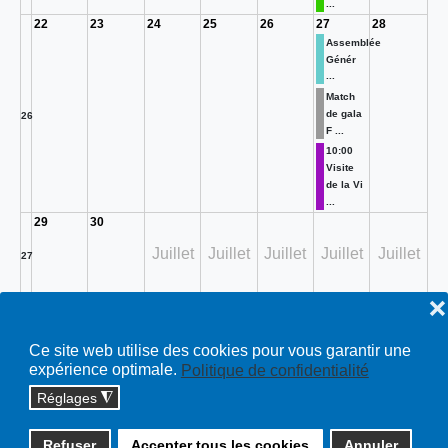
...
22
23
24
25
26
27
28
Assemblée
Génér
...
Match
de gala
26
F ...
10:00
Visite
de la Vi
...
29
30
Juillet
Juillet
Juillet
Juillet
Juillet
27
❌
Toutes…
Ce site web utilise des cookies pour vous garantir une
expérience optimale.
Politique de confidentialité
Réglages
◮
Copyright © 2026 cossonay.ch - tous droits réservés | site :
Refuser
Accepter tous les cookies
Annuler