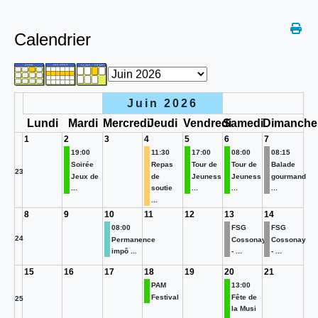
Calendrier
Juin 2026
Lundi
Mardi
Mercredi
Jeudi
Vendredi
Samedi
Dimanche
1
2
3
4
5
6
7
19:00
11:30
17:00
08:00
08:15
Soirée
Repas
Tour de
Tour de
Balade
23
Jeux de
de
Jeuness
Jeuness
gourmand
...
soutie
...
...
...
...
8
9
10
11
12
13
14
08:00
FSG
FSG
24
Permanence
Cossonay
Cossonay
impô ...
- ...
- ...
15
16
17
18
19
20
21
PAM
13:00
Festival
Fête de
25
la Musi