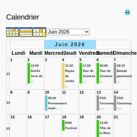
Calendrier
Juin 2026
Lundi
Mardi
Mercredi
Jeudi
Vendredi
Samedi
Dimanche
1
2
3
4
5
6
7
19:00
11:30
17:00
08:00
08:15
Soirée
Repas
Tour de
Tour de
Balade
23
Jeux de
de
Jeuness
Jeuness
gourmand
...
soutie
...
...
...
...
8
9
10
11
12
13
14
08:00
FSG
FSG
24
Permanence
Cossonay
Cossonay
impô ...
- ...
- ...
15
16
17
18
19
20
21
PAM
13:00
Festival
Fête de
25
la Musi