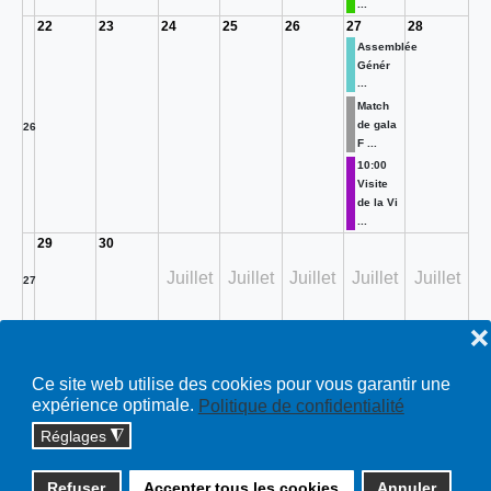
...
22
23
24
25
26
27
28
Assemblée
Génér
...
Match
de gala
26
F ...
10:00
Visite
de la Vi
...
29
30
Juillet
Juillet
Juillet
Juillet
Juillet
27
❌
Toutes…
Ce site web utilise des cookies pour vous garantir une
expérience optimale.
Politique de confidentialité
Réglages
◮
Copyright © 2026 cossonay.ch - tous droits réservés | site :
Refuser
Accepter tous les cookies
Annuler